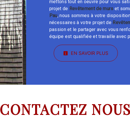
mettons tout en oeuvre pour vous sat
projet de
Revêtement de murs
et somm
Pau
, nous sommes à votre dispositio
nécessaires à votre projet de
Revêtem
passion et le partager avec vous renfo
équipe est qualifiée et travaille avec p
EN SAVOIR PLUS
CONTACTEZ NOU