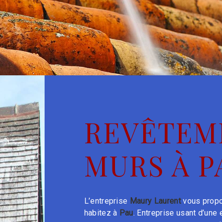
REVÊTEM
MURS À P
L’entreprise
Maury Laurent
vous propo
habitez à
Pau
. Entreprise usant d’une 