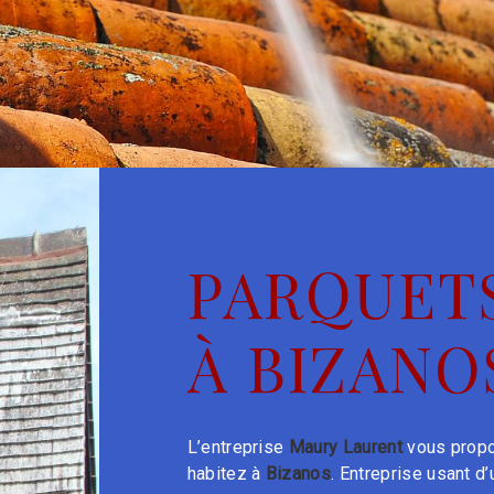
PARQUET
À BIZANO
L’entreprise
Maury Laurent
vous propo
habitez à
Bizanos
. Entreprise usant d’