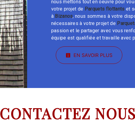
nous mettons tout en oeuvre pour vou
votre projet de
Parquets flottants
et s
à
Bizanos
, nous sommes à votre disp
nécessaires à votre projet de
Parquets
passion et le partager avec vous renfo
équipe est qualifiée et travaille avec p
EN SAVOIR PLUS
CONTACTEZ NOU