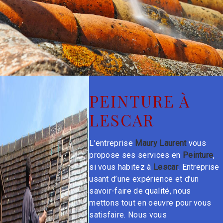
PEINTURE À
LESCAR
L’entreprise
Maury Laurent
vous
propose ses services en
Peinture
,
si vous habitez à
Lescar
. Entreprise
usant d’une expérience et d’un
savoir-faire de qualité, nous
mettons tout en oeuvre pour vous
satisfaire. Nous vous