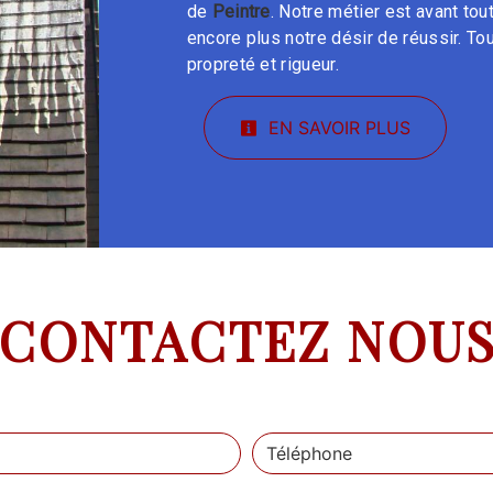
de
Peintre
. Notre métier est avant tou
encore plus notre désir de réussir. Tou
propreté et rigueur.
EN SAVOIR PLUS
CONTACTEZ NOU