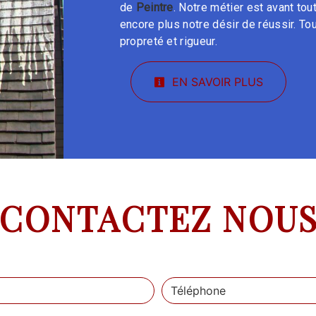
de
Peintre
. Notre métier est avant tou
encore plus notre désir de réussir. Tou
propreté et rigueur.
EN SAVOIR PLUS
CONTACTEZ NOU