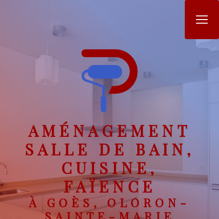
Panneau de gestion des cookies
AMÉNAGEMENT
SALLE DE BAIN,
CUISINE,
FAÏENCE
À GOÈS, OLORON-
SAINTE-MARIE