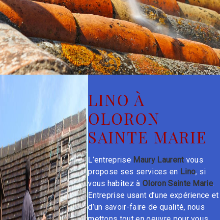
LINO À
OLORON
SAINTE MARIE
L’entreprise
Maury Laurent
vous
propose ses services en
Lino
, si
vous habitez à
Oloron Sainte Marie
.
Entreprise usant d’une expérience et
d’un savoir-faire de qualité, nous
mettons tout en oeuvre pour vous