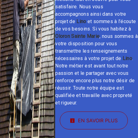
satisfaire. Nous vous
accompagnons ainsi dans votre
projet de
Lino
et sommes à l’écoute
de vos besoins. Si vous habitez à
Oloron Sainte Marie
, nous sommes à
votre disposition pour vous
transmettre les renseignements
nécessaires à votre projet de
Lino
.
Notre métier est avant tout notre
passion et le partager avec vous
renforce encore plus notre désir de
réussir. Toute notre équipe est
qualifiée et travaille avec propreté
et rigueur.
EN SAVOIR PLUS