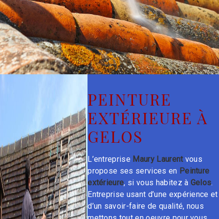
PEINTURE
EXTÉRIEURE À
GELOS
L’entreprise
Maury Laurent
vous
propose ses services en
Peinture
extérieure
, si vous habitez à
Gelos
.
Entreprise usant d’une expérience et
d’un savoir-faire de qualité, nous
mettons tout en oeuvre pour vous