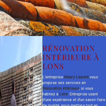
RÉNOVATION
INTÉRIEURE À
LONS
L’entreprise
Maury Laurent
vous
propose ses services en
Rénovation intérieure
, si vous
habitez à
Lons
. Entreprise usant
d’une expérience et d’un savoir-faire
de qualité, nous mettons tout en